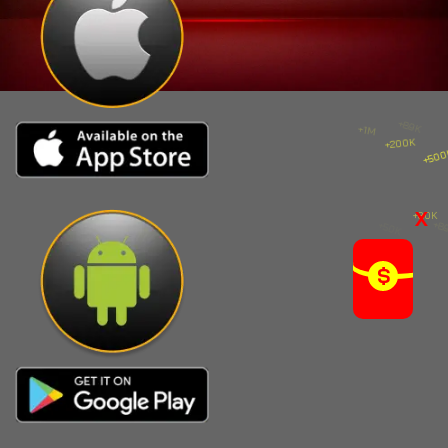
+200K
+50
+80K
+8
X
+50K
+89K
+1M