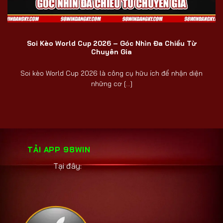
Soi Kèo World Cup 2026 – Góc Nhìn Đa Chiều Từ
Chuyên Gia
Soi kèo World Cup 2026 là công cụ hữu ích để nhận diện
những cơ [...]
TẢI APP 98WIN
Tại đây: