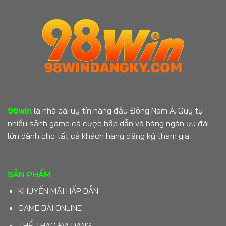
98win
là nhà cái uy tín hàng đầu Đông Nam Á. Quy tụ
nhiều sảnh game cá cược hấp dẫn và hàng ngàn ưu đãi
lớn dành cho tất cả khách hàng đăng ký tham gia.
SẢN PHẨM
KHUYẾN MÃI HẤP DẪN
GAME BÀI ONLINE
THỂ THAO ĐA DẠNG