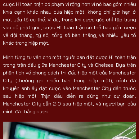
cược H1 toàn trận có phạm vi rộng hơn vì nó bao gồm nhiều
khía cạnh khác nhau của hiệp một, không chỉ giới hạn ở
một yếu tố cụ thể. Ví dụ, trong khi cược góc chỉ tập trung
vào số phạt góc, cược H1 toàn trận có thể bao gồm cược
về đội thắng, tỷ số, tổng số bàn thắng, và nhiều yếu tố
khác trong hiệp một.
Mình từng tư vấn cho một người bạn đặt cược H1 toàn trận
trong trận đấu giữa Manchester City và Chelsea. Dựa trên
phân tích về phong cách thi đấu hiệp một của Manchester
City (thường ghi nhiều bàn trong hiệp một), mình đã
khuyên anh ấy đặt cược vào Manchester City dẫn trước
sau hiệp một. Trận đấu diễn ra đúng như dự đoán,
Manchester City dẫn 2-0 sau hiệp một, và người bạn của
mình đã thắng cược.