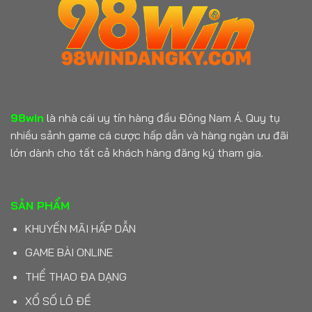
98win
là nhà cái uy tín hàng đầu Đông Nam Á. Quy tụ
nhiều sảnh game cá cược hấp dẫn và hàng ngàn ưu đãi
lớn dành cho tất cả khách hàng đăng ký tham gia.
SẢN PHẨM
KHUYẾN MÃI HẤP DẪN
GAME BÀI ONLINE
THỂ THAO ĐA DẠNG
XỔ SỐ LÔ ĐỀ