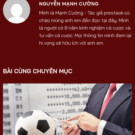
NGUYỄN MẠNH CƯỜNG
Mình là Mạnh Cường - Tác giả prestaok.co
chào mừng anh em đến đọc tại đây. Mình
là người có 8 năm kinh nghiệm cá cược và
tư vấn cá cược. Mọi thông tin mình đem lại
hi vọng sẽ hữu ích với anh em.
BÀI CÙNG CHUYÊN MỤC