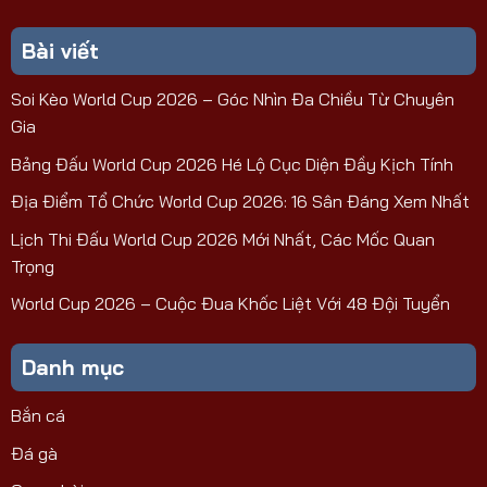
Bài viết
Soi Kèo World Cup 2026 – Góc Nhìn Đa Chiều Từ Chuyên
Gia
Bảng Đấu World Cup 2026 Hé Lộ Cục Diện Đầy Kịch Tính
Địa Điểm Tổ Chức World Cup 2026: 16 Sân Đáng Xem Nhất
Lịch Thi Đấu World Cup 2026 Mới Nhất, Các Mốc Quan
Trọng
World Cup 2026 – Cuộc Đua Khốc Liệt Với 48 Đội Tuyển
Danh mục
Bắn cá
Đá gà