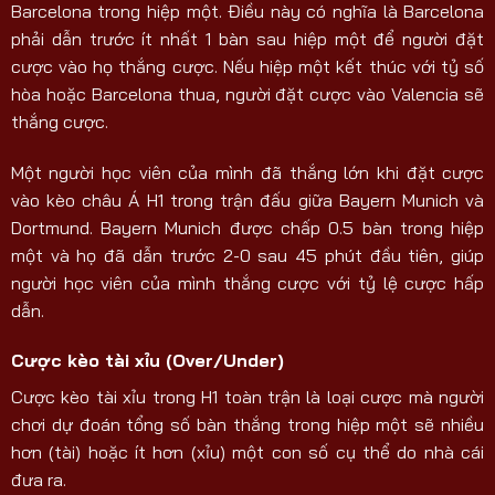
Barcelona trong hiệp một. Điều này có nghĩa là Barcelona
phải dẫn trước ít nhất 1 bàn sau hiệp một để người đặt
cược vào họ thắng cược. Nếu hiệp một kết thúc với tỷ số
hòa hoặc Barcelona thua, người đặt cược vào Valencia sẽ
thắng cược.
Một người học viên của mình đã thắng lớn khi đặt cược
vào kèo châu Á H1 trong trận đấu giữa Bayern Munich và
Dortmund. Bayern Munich được chấp 0.5 bàn trong hiệp
một và họ đã dẫn trước 2-0 sau 45 phút đầu tiên, giúp
người học viên của mình thắng cược với tỷ lệ cược hấp
dẫn.
Cược kèo tài xỉu (Over/Under)
Cược kèo tài xỉu trong H1 toàn trận là loại cược mà người
chơi dự đoán tổng số bàn thắng trong hiệp một sẽ nhiều
hơn (tài) hoặc ít hơn (xỉu) một con số cụ thể do nhà cái
đưa ra.