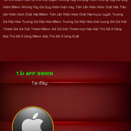
Hiếm 98win
Những Vảy Gà Quý Hiếm hiện nay
Tiến Lên Miền Nam Chặt Heo
Tiến
Lên Miền Nam Chặt Heo 98win
Tiến Lên Miền Nam Chặt Heo trựuc tuyến
Trường
Gà Mộc Hóa
Trường Gà Mộc Hóa 98win
Trường Gà Mộc Hóa chất lượng
Đá Gà Giải
Thomo
Đá Gà Giải Thomo 98win
Đá Gà Giải Thomo trực tiếp
Độc Thủ Đề 3 Càng
Độc Thủ Đề 3 Càng 98win
Độc Thủ Đề 3 Càng lô đề
TẢI APP 98WIN
Tại đây: