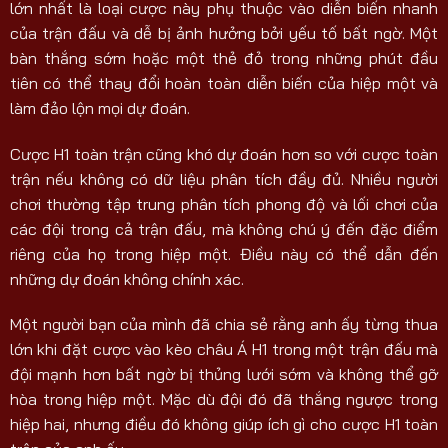
lớn nhất là loại cược này phụ thuộc vào diễn biến nhanh
của trận đấu và dễ bị ảnh hưởng bởi yếu tố bất ngờ. Một
bàn thắng sớm hoặc một thẻ đỏ trong những phút đầu
tiên có thể thay đổi hoàn toàn diễn biến của hiệp một và
làm đảo lộn mọi dự đoán.
Cược H1 toàn trận cũng khó dự đoán hơn so với cược toàn
trận nếu không có dữ liệu phân tích đầy đủ. Nhiều người
chơi thường tập trung phân tích phong độ và lối chơi của
các đội trong cả trận đấu, mà không chú ý đến đặc điểm
riêng của họ trong hiệp một. Điều này có thể dẫn đến
những dự đoán không chính xác.
Một người bạn của mình đã chia sẻ rằng anh ấy từng thua
lớn khi đặt cược vào kèo châu Á H1 trong một trận đấu mà
đội mạnh hơn bất ngờ bị thủng lưới sớm và không thể gỡ
hòa trong hiệp một. Mặc dù đội đó đã thắng ngược trong
hiệp hai, nhưng điều đó không giúp ích gì cho cược H1 toàn