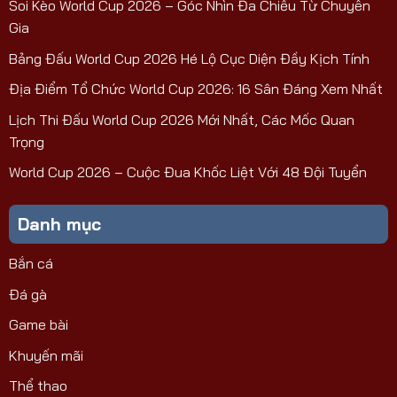
Soi Kèo World Cup 2026 – Góc Nhìn Đa Chiều Từ Chuyên
Gia
Bảng Đấu World Cup 2026 Hé Lộ Cục Diện Đầy Kịch Tính
Địa Điểm Tổ Chức World Cup 2026: 16 Sân Đáng Xem Nhất
Lịch Thi Đấu World Cup 2026 Mới Nhất, Các Mốc Quan
Trọng
World Cup 2026 – Cuộc Đua Khốc Liệt Với 48 Đội Tuyển
Danh mục
Bắn cá
Đá gà
Game bài
Khuyến mãi
Thể thao