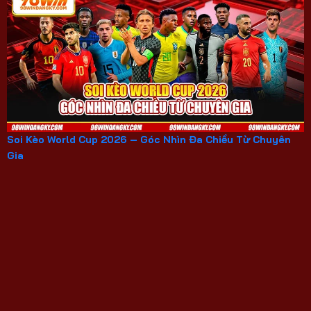
Soi Kèo World Cup 2026 – Góc Nhìn Đa Chiều Từ Chuyên
Gia