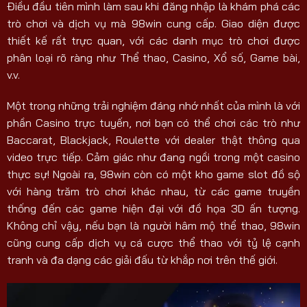
Điều đầu tiên mình làm sau khi đăng nhập là khám phá các
trò chơi và dịch vụ mà 98win cung cấp. Giao diện được
thiết kế rất trực quan, với các danh mục trò chơi được
phân loại rõ ràng như Thể thao, Casino, Xổ số, Game bài,
v.v.
Một trong những trải nghiệm đáng nhớ nhất của mình là với
phần Casino trực tuyến, nơi bạn có thể chơi các trò như
Baccarat, Blackjack, Roulette với dealer thật thông qua
video trực tiếp. Cảm giác như đang ngồi trong một casino
thực sự! Ngoài ra, 98win còn có một kho game slot đồ sộ
với hàng trăm trò chơi khác nhau, từ các game truyền
thống đến các game hiện đại với đồ họa 3D ấn tượng.
Không chỉ vậy, nếu bạn là người hâm mộ thể thao, 98win
cũng cung cấp dịch vụ cá cược thể thao với tỷ lệ cạnh
tranh và đa dạng các giải đấu từ khắp nơi trên thế giới.