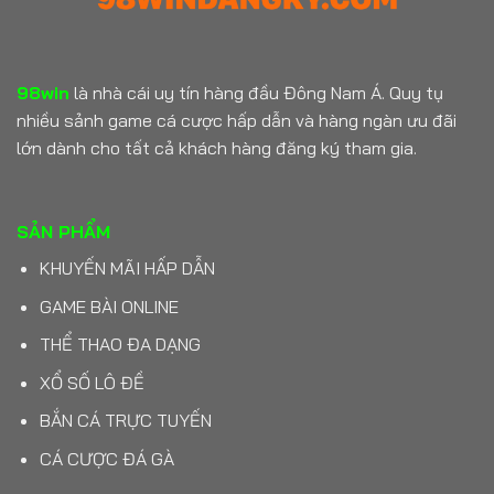
98win
là nhà cái uy tín hàng đầu Đông Nam Á. Quy tụ
nhiều sảnh game cá cược hấp dẫn và hàng ngàn ưu đãi
lớn dành cho tất cả khách hàng đăng ký tham gia.
SẢN PHẨM
KHUYẾN MÃI HẤP DẪN
GAME BÀI ONLINE
THỂ THAO ĐA DẠNG
XỔ SỐ LÔ ĐỀ
BẮN CÁ TRỰC TUYẾN
CÁ CƯỢC ĐÁ GÀ