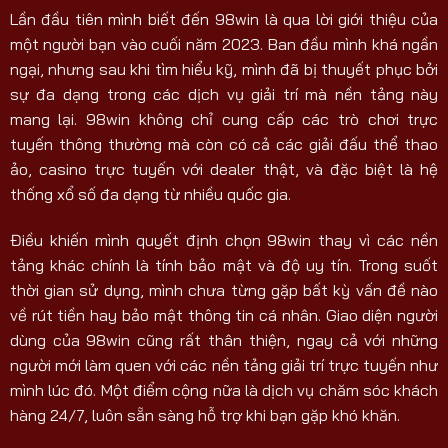
Lần đầu tiên mình biết đến 98win là qua lời giới thiệu của
một người bạn vào cuối năm 2023. Ban đầu mình khá ngần
ngại, nhưng sau khi tìm hiểu kỹ, mình đã bị thuyết phục bởi
sự đa dạng trong các dịch vụ giải trí mà nền tảng này
mang lại. 98win không chỉ cung cấp các trò chơi trực
tuyến thông thường mà còn có cả các giải đấu thể thao
ảo, casino trực tuyến với dealer thật, và đặc biệt là hệ
thống xổ số đa dạng từ nhiều quốc gia.
Điều khiến mình quyết định chọn 98win thay vì các nền
tảng khác chính là tính bảo mật và độ uy tín. Trong suốt
thời gian sử dụng, mình chưa từng gặp bất kỳ vấn đề nào
về rút tiền hay bảo mật thông tin cá nhân. Giao diện người
dùng của 98win cũng rất thân thiện, ngay cả với những
người mới làm quen với các nền tảng giải trí trực tuyến như
mình lúc đó. Một điểm cộng nữa là dịch vụ chăm sóc khách
hàng 24/7, luôn sẵn sàng hỗ trợ khi bạn gặp khó khăn.