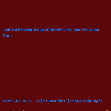
Lịch Thi Đấu World Cup 2026 Mới Nhất, Các Mốc Quan
Trọng
World Cup 2026 – Cuộc Đua Khốc Liệt Với 48 Đội Tuyển