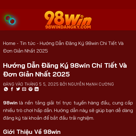
Home
-
Tin tức
-
Hướng Dẫn Đăng Ký 98win Chi Tiết Và
Đơn Giản Nhất 2025
Hướng Dẫn Đăng Ký 98win Chi Tiết Và
Đơn Giản Nhất 2025
ĐĂNG VÀO
THÁNG 5 5, 2025
BỞI
NGUYỄN MẠNH CƯỜNG
98win
là nền tảng giải trí trực tuyến hàng đầu, cung cấp
nhiều trò chơi hấp dẫn. Hướng dẫn này sẽ giúp bạn dễ dàng
đăng ký tài khoản để bắt đầu trải nghiệm.
Giới Thiệu Về 98win