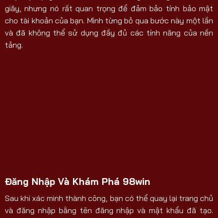
giây, nhưng nó rất quan trọng để đảm bảo tính bảo mật
cho tài khoản của bạn. Mình từng bỏ qua bước này một lần
và đã không thể sử dụng đầy đủ các tính năng của nền
tảng.
Đăng Nhập Và Khám Phá 98win
Sau khi xác minh thành công, bạn có thể quay lại trang chủ
và đăng nhập bằng tên đăng nhập và mật khẩu đã tạo.