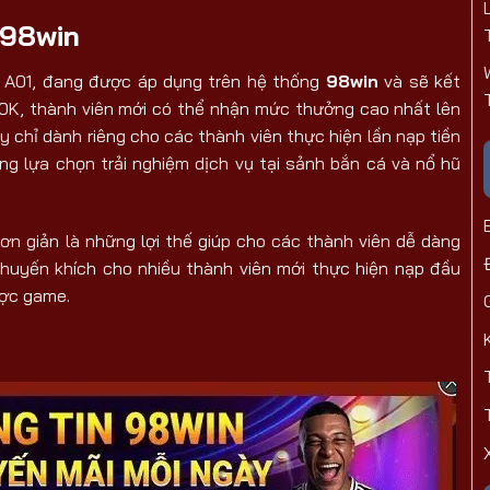
 98win
à A01, đang được áp dụng trên hệ thống
98win
và sẽ kết
50K, thành viên mới có thể nhận mức thưởng cao nhất lên
y chỉ dành riêng cho các thành viên thực hiện lần nạp tiền
ng lựa chọn trải nghiệm dịch vụ tại sảnh bắn cá và nổ hũ
đơn giản là những lợi thế giúp cho các thành viên dễ dàng
khuyến khích cho nhiều thành viên mới thực hiện nạp đầu
ược game.