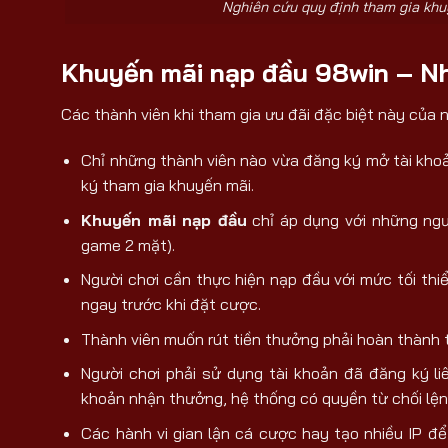
Nghiên cứu quy định tham gia khu
Khuyến mãi nạp đầu 98win – Nh
Các thành viên khi tham gia ưu đãi đặc biệt này của 
Chỉ những thành viên nào vừa đăng ký mở tài kho
ký tham gia khuyến mãi.
Khuyến mãi nạp đầu
chỉ áp dụng với những ngư
game 2 mặt).
Người chơi cần thực hiện nạp đầu với mức tối th
ngay trước khi đặt cược.
Thành viên muốn rút tiền thưởng phải hoàn thành 
Người chơi phải sử dụng tài khoản đã đăng ký li
khoản nhận thưởng, hệ thống có quyền từ chối lệnh
Các hành vi gian lận cá cược hay tạo nhiều IP để