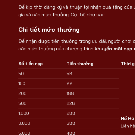
Để kịp thời đăng ký và thuận lợi nhận quà tặng của ư
gia và các mức thưởng. Cụ thể như sau:
Chi tiết mức thưởng
Để nhận được tiền thưởng trong ưu đãi, người chơi c
các mức thưởng của chương trình
khuyến mãi nạp 
Số tiền nạp
Tiền thưởng
Thời g
50
58
100
88
200
188
500
228
1,000
288
Nổ Hũ 
3,000
388
Liên h
5,000
488