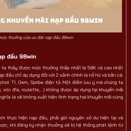
t mức thưởng của ưu đãi nạp đầu 98win
ạp đầu 98win
ng ta thấy được mức thưởng thấp nhất là 58K và cao nhất
ạp đầu chỉ áp dụng đối với 2 sảnh chính là nổ hũ và bắn cá.
chơi: T1, Gem, Spribe điện tử. Một điểm lưu ý mà chúng ta
u, xóc đĩa, roulette,…) không được áp dụng tại khuyến mãi
ghĩa là sẽ không xuất hiện tình trạng hai khuyến mãi cùng
i thực hiện nạp đầu, phải giữ nguyên số dư hiện tại và
ược, khi đăng ký nhận thưởng sẽ bị hệ thống phát lệnh từ