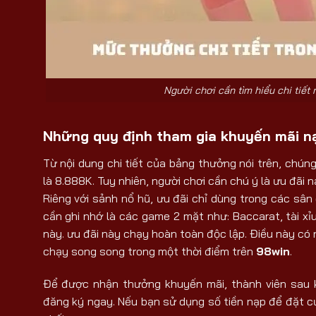
Người chơi cần tìm hiểu chi tiế
Những quy định tham gia khuyến mãi n
Từ nội dung chi tiết của bảng thưởng nói trên, chú
là 8.888K. Tuy nhiên, người chơi cần chú ý là ưu đãi n
Riêng với sảnh nổ hũ, ưu đãi chỉ dùng trong các sân 
cần ghi nhớ là các game 2 mặt như: Baccarat, tài xỉ
này.
ưu đãi này chạy hoàn toàn độc lập. Điều này có n
chạy song song trong một thời điểm trên
98win
.
Để được nhận thưởng khuyến mãi, thành viên sau kh
đăng ký ngay. Nếu bạn sử dụng số tiền nạp để đặt c