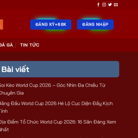
ĐĂNG KÝ+68K
ĐĂNG NHẬP
ĐÁ GÀ
TIN TỨC
Bài viết
Soi Kèo World Cup 2026 – Góc Nhìn Đa Chiều Từ
Chuyên Gia
Bảng Đấu World Cup 2026 Hé Lộ Cục Diện Đầy Kịch
Tính
Địa Điểm Tổ Chức World Cup 2026: 16 Sân Đáng Xem
Nhất