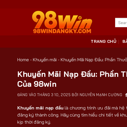
TRANG CHỦ
B
Home
-
Khuyến mãi
-
Khuyến Mãi Nạp Đầu: Phần Thưở
Khuyến Mãi Nạp Đầu: Phần 
Của 98win
ĐĂNG VÀO
THÁNG 3 10, 2025
BỞI
NGUYỄN MẠNH CƯỜNG
Khuyến mãi nạp đầu
là chương trình ưu đãi mà hệ
đăng ký thành công. Hãy cùng tìm hiểu chi tiết về k
kịp thời đăng ký.