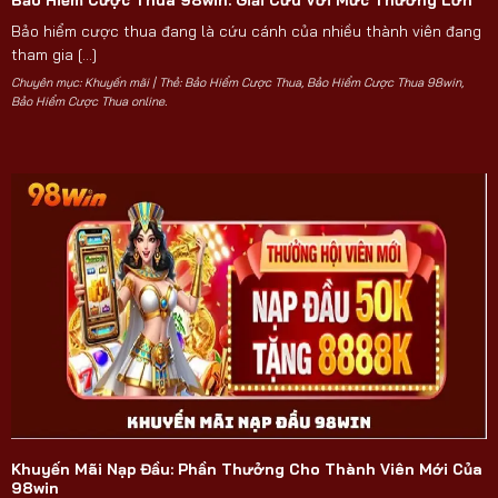
Bảo hiểm cược thua đang là cứu cánh của nhiều thành viên đang
tham gia [...]
Chuyên mục:
Khuyến mãi
| Thẻ:
Bảo Hiểm Cược Thua
,
Bảo Hiểm Cược Thua 98win
,
Bảo Hiểm Cược Thua online
.
Săn khuyến mãi độc quyền tại 98Win
Lịch Sử Và Uy Tín Của 98win
98win không phải là cái tên mới trong làng cá cược trực
tuyến. Qua nhiều năm hoạt động, họ đã xây dựng được
danh tiếng vững chắc nhờ sự minh bạch và uy tín. Mình
còn nhớ lần đầu tiên tìm hiểu về 98win vào năm 2019, khi
đó họ đã sở hữu giấy phép hoạt động hợp pháp từ các tổ
Khuyến Mãi Nạp Đầu: Phần Thưởng Cho Thành Viên Mới Của
chức uy tín trong ngành.
98win