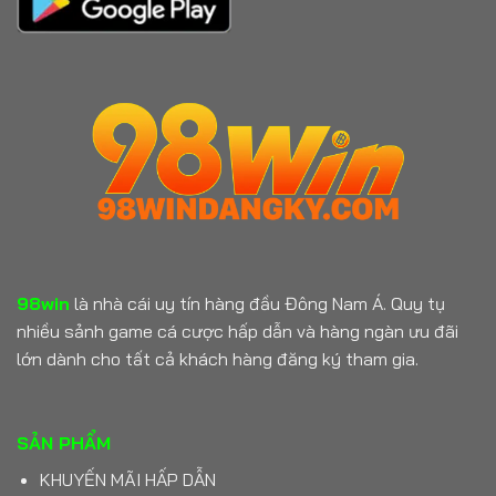
cần có tài khoản 98win hợp lệ và chưa từng tải ứng dụng
trước đó. Yêu cầu vòng cược cho khoản thưởng này
thường thấp hơn so với các khuyến mãi khác, thường chỉ
khoảng 10-15 lần giá trị tiền thưởng.
98win
là nhà cái uy tín hàng đầu Đông Nam Á. Quy tụ
nhiều sảnh game cá cược hấp dẫn và hàng ngàn ưu đãi
lớn dành cho tất cả khách hàng đăng ký tham gia.
Quy định trong khuyến mãi trải nghiệm 58K
SẢN PHẨM
KHUYẾN MÃI HẤP DẪN
Gói Thưởng Chào Mừng Đặc Biệt