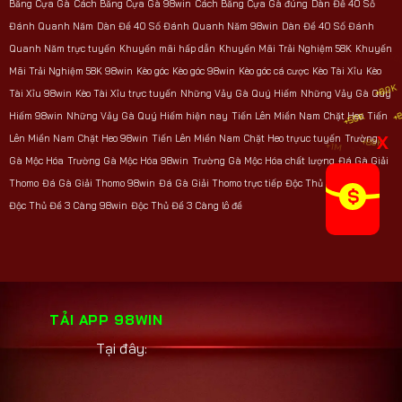
mới bắt đầu với khoản nạp này và đã thắng được gần
Băng Cựa Gà
Cách Băng Cựa Gà 98win
Cách Băng Cựa Gà đúng
Dàn Đề 40 Số
500K sau một tuần chơi.
Đánh Quanh Năm
Dàn Đề 40 Số Đánh Quanh Năm 98win
Dàn Đề 40 Số Đánh
Quanh Năm trực tuyến
Khuyến mãi hấp dẫn
Khuyến Mãi Trải Nghiệm 58K
Khuyến
+80K
Nạp 100K thưởng 88K (88%), nạp 200K thưởng 188K
+
Mãi Trải Nghiệm 58K 98win
Kèo góc
Kèo góc 98win
Kèo góc cá cược
Kèo Tài Xỉu
Kèo
+50K
(94%) là những lựa chọn phổ biến cho người chơi trung
+89K
Tài Xỉu 98win
Kèo Tài Xỉu trực tuyến
Những Vảy Gà Quý Hiếm
Những Vảy Gà Quý
+1M
bình. Mình thường khuyên những người mới bắt đầu nên
Hiếm 98win
Những Vảy Gà Quý Hiếm hiện nay
Tiến Lên Miền Nam Chặt Heo
Tiến
+200K
chọn mức nạp này vì nó cung cấp đủ vốn để khám phá
+50
X
Lên Miền Nam Chặt Heo 98win
Tiến Lên Miền Nam Chặt Heo trựuc tuyến
Trường
nhiều trò chơi khác nhau mà không gây áp lực tài chính.
Gà Mộc Hóa
Trường Gà Mộc Hóa 98win
Trường Gà Mộc Hóa chất lượng
Đá Gà Giải
Thomo
Đá Gà Giải Thomo 98win
Đá Gà Giải Thomo trực tiếp
Độc Thủ Đề 3 Càng
Đối với những người chơi nghiêm túc hơn, các mức nạp
Độc Thủ Đề 3 Càng 98win
Độc Thủ Đề 3 Càng lô đề
cao hơn mang lại giá trị thưởng đáng kể: nạp 500K
thưởng 228K, nạp 1000K thưởng 288K, và đặc biệt là nạp
3000K thưởng tới 888K. Mình từng chứng kiến một người
bạn nạp 3000K và nhận được 888K tiền thưởng, sau đó
anh ấy đã sử dụng số tiền này để thắng một khoản lớn
TẢI APP 98WIN
trong một giải đấu poker.
Tại đây:
Thưởng 50K Khi Tải App 98win