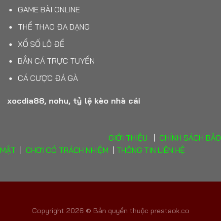
GAME BÀI ONLINE
Ngoài thưởng nạp đầu và thưởng tải ứng dụng, 98win còn
cung cấp nhiều gói thưởng chào mừng đặc biệt khác cho
THỂ THAO ĐA DẠNG
thành viên mới. Những ưu đãi này thường xuyên được
XỔ SỐ LÔ ĐỀ
cập nhật và thay đổi theo mùa, tạo nên sự mới mẻ và hấp
dẫn.
BẮN CÁ TRỰC TUYẾN
CÁ CƯỢC ĐÁ GÀ
Quà tặng sinh nhật là một trong những ưu đãi được yêu
thích nhất. Khi đăng ký tài khoản, bạn cần cung cấp ngày
xocdia88
,
nohu
,
tỷ lệ kèo nhà cái
sinh của mình. Vào ngày sinh nhật, 98win sẽ tặng bạn
một món quà đặc biệt, có thể là tiền thưởng, vòng quay
miễn phí hoặc thậm chí là những phần thưởng vật chất
GIỚI THIỆU
|
CHÍNH SÁCH BẢO
như điện thoại, máy tính bảng tùy thuộc vào cấp độ VIP
MẬT
|
CHƠI CÓ TRÁCH NHIỆM
|
THÔNG TIN LIÊN HỆ
của bạn.
Vòng quay may mắn là một chương trình thú vị khác dành
cho thành viên mới. Sau khi hoàn thành đăng ký và nạp
tiền lần đầu, bạn sẽ nhận được một số lượt quay nhất
Copyright 2026 © Bản quyền thuộc prestaok.co
định trên vòng quay may mắn. Mỗi lượt quay có thể mang