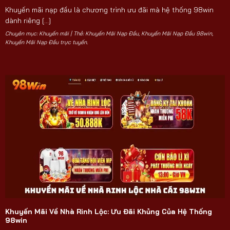
Khuyến mãi nạp đầu là chương trình ưu đãi mà hệ thống 98win
Điều khiến 98win trở nên đáng tin cậy là cam kết mang
dành riêng [...]
đến những khuyến mãi minh bạch và công bằng. Không
Chuyên mục:
Khuyến mãi
| Thẻ:
Khuyến Mãi Nạp Đầu
,
Khuyến Mãi Nạp Đầu 98win
,
như một số nhà cái khác với những điều kiện khuyến mãi
Khuyến Mãi Nạp Đầu trực tuyến
.
phức tạp và khó đạt được, 98win luôn đảm bảo người
chơi hiểu rõ và dễ dàng tiếp cận các ưu đãi của họ. Mình
từng tham gia một chương trình thưởng nạp đầu tại
98win và thực sự ấn tượng với cách họ giải thích rõ ràng
từng điều kiện và quy định.
Đặc Điểm Nổi Bật Của Khuyến Mãi 98win
Khi so sánh với các nhà cái khác trên thị trường, khuyến
mãi 98win nổi bật với nhiều đặc điểm vượt trội. Đầu tiên
phải kể đến tỷ lệ thưởng cao đáng kinh ngạc. Trong khi
nhiều nhà cái chỉ cung cấp mức thưởng nạp đầu khoảng
50-100%, 98win đưa ra mức thưởng lên đến 200% cho
một số gói nạp đầu tiên.
Khuyến Mãi Về Nhà Rinh Lộc: Ưu Đãi Khủng Của Hệ Thống
98win