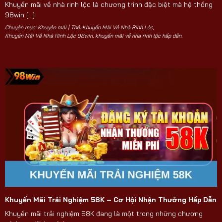
Điều kiện nhận thưởng tại 98win cũng dễ dàng hơn nhiều
Khuyến mãi về nhà rinh lộc là chương trình đặc biệt mà hệ thống
so với các đối thủ cạnh tranh. Mình từng gặp không ít
98win [...]
trường hợp người chơi bỏ cuộc giữa chừng vì không thể
Chuyên mục:
Khuyến mãi
| Thẻ:
Khuyến Mãi Về Nhà Rinh Lộc
,
Khuyến Mãi Về Nhà Rinh Lộc 98win
,
khuyến mãi về nhà rinh lộc hấp dẫn
.
đáp ứng được yêu cầu vòng cược quá cao ở các nhà cái
khác. Tại 98win, yêu cầu vòng cược được thiết kế hợp lý,
giúp người chơi có cơ hội thực tế để chuyển đổi tiền
thưởng thành tiền thật.
Đa dạng hình thức ưu đãi là một điểm cộng lớn khác của
khuyến mãi 98win. Từ thưởng nạp, hoàn trả, vòng quay
miễn phí đến các giải đấu với tổng giải thưởng lớn, 98win
đáp ứng được nhu cầu của mọi đối tượng người chơi.
Mình đặc biệt thích chương trình “Thứ Sáu May Mắn” của
họ, khi tất cả người chơi đều nhận được tỷ lệ hoàn trả
cao hơn 20% so với ngày thường.
Khuyến Mãi Trải Nghiệm 58K – Cơ Hội Nhận Thưởng Hấp Dẫn
Khuyến mãi trải nghiệm 58K đang là một trong những chương