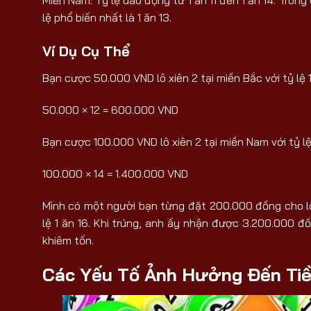
lệ phổ biến nhất là 1 ăn 13.
Ví Dụ Cụ Thể
Bạn cược 50.000 VND lô xiên 2 tại miền Bắc với tỷ lệ 1
50.000 × 12 = 600.000 VND
Bạn cược 100.000 VND lô xiên 2 tại miền Nam với tỷ lệ 
100.000 × 14 = 1.400.000 VND
Mình có một người bạn từng đặt 200.000 đồng cho lô 
lệ 1 ăn 16. Khi trúng, anh ấy nhận được 3.200.000 
khiêm tốn.
Các Yếu Tố Ảnh Hưởng Đến Tiề