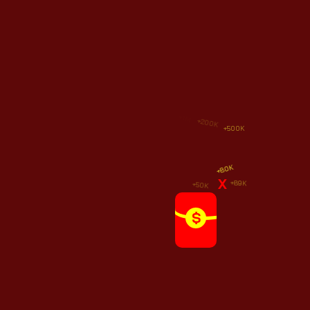
+89K
+50K
+89K
+1M
+200K
+500K
X
+80K