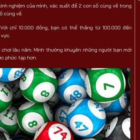
o kinh nghiệm của mình, xác suất để 2 con số cùng về trong
ố cùng về.
Với chỉ 10.000 đồng, bạn có thể thắng từ 100.000 đến
 vực.
i chơi lâu năm. Mình thường khuyên những người bạn mới
hức phức tạp hơn.