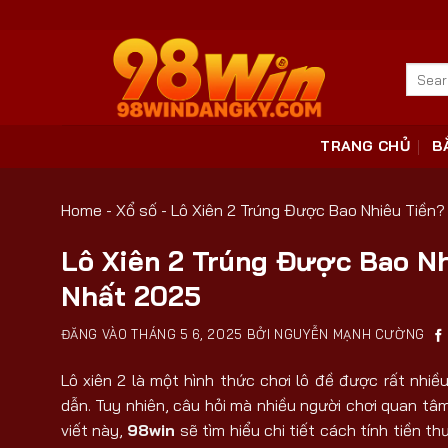
TRANG CHỦ
B
Home
-
Xổ số
-
Lô Xiên 2 Trúng Được Bao Nhiêu Tiền?
Lô Xiên 2 Trúng Được Bao Nh
Nhất 2025
ĐĂNG VÀO
THÁNG 5 6, 2025
BỞI
NGUYỄN MẠNH CƯỜNG
Lô xiên 2 là một hình thức chơi lô đề được rất nhi
dẫn. Tuy nhiên, câu hỏi mà nhiều người chơi quan tâm 
viết này,
98win
sẽ tìm hiểu chi tiết cách tính tiền t