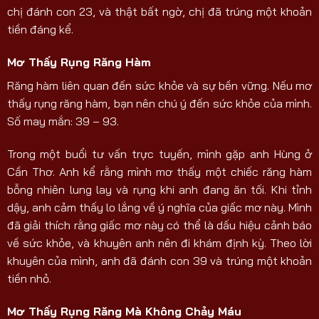
chị đánh con 23, và thật bất ngờ, chị đã trúng một khoản
tiền đáng kể.
Mơ Thấy Rụng Răng Hàm
Răng hàm liên quan đến sức khỏe và sự bền vững. Nếu mơ
thấy rụng răng hàm, bạn nên chú ý đến sức khỏe của mình.
Số may mắn: 39 – 93.
Trong một buổi tư vấn trực tuyến, mình gặp anh Hùng ở
Cần Thơ. Anh kể rằng mình mơ thấy một chiếc răng hàm
bỗng nhiên lung lay và rụng khi anh đang ăn tối. Khi tỉnh
dậy, anh cảm thấy lo lắng về ý nghĩa của giấc mơ này. Mình
đã giải thích rằng giấc mơ này có thể là dấu hiệu cảnh báo
về sức khỏe, và khuyên anh nên đi khám định kỳ. Theo lời
khuyên của mình, anh đã đánh con 39 và trúng một khoản
tiền nhỏ.
Mơ Thấy Rụng Răng Mà Không Chảy Máu