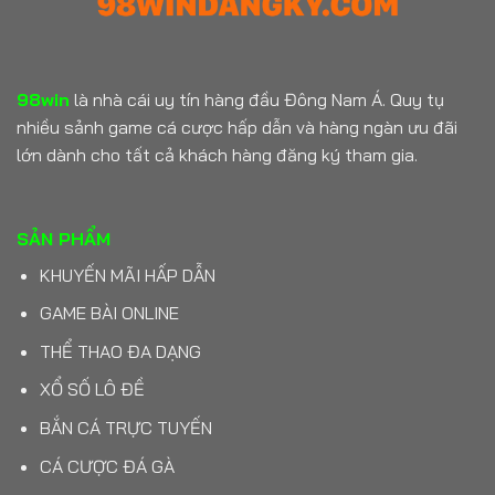
98win
là nhà cái uy tín hàng đầu Đông Nam Á. Quy tụ
nhiều sảnh game cá cược hấp dẫn và hàng ngàn ưu đãi
lớn dành cho tất cả khách hàng đăng ký tham gia.
SẢN PHẨM
KHUYẾN MÃI HẤP DẪN
GAME BÀI ONLINE
THỂ THAO ĐA DẠNG
XỔ SỐ LÔ ĐỀ
BẮN CÁ TRỰC TUYẾN
CÁ CƯỢC ĐÁ GÀ