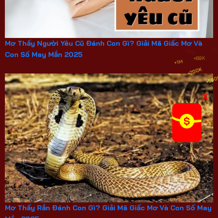
Mơ Thấy Người Yêu Cũ Đánh Con Gì? Giải Mã Giấc Mơ Và
+80K
Con Số May Mắn 2025
+8
+50K
+89K
+1M
+200K
+50
X
Mơ Thấy Rắn Đánh Con Gì? Giải Mã Giấc Mơ Và Con Số May