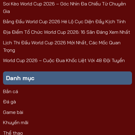
Soi Kèo World Cup 2026 – Góc Nhìn Đa Chiều Từ Chuyên
Gia
Bảng Đấu World Cup 2026 Hé Lộ Cục Diện Đầy Kịch Tính
Địa Điểm Tổ Chức World Cup 2026: 16 Sân Đáng Xem Nhất
Lịch Thi Đấu World Cup 2026 Mới Nhất, Các Mốc Quan
Trọng
World Cup 2026 – Cuộc Đua Khốc Liệt Với 48 Đội Tuyển
Danh mục
Bắn cá
Đá gà
Game bài
Khuyến mãi
Thể thao