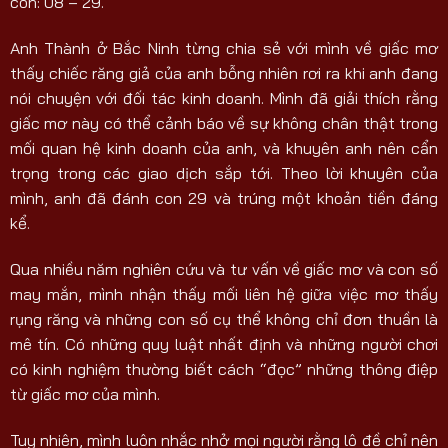
con: 08 – 29.
Anh Thành ở Bắc Ninh từng chia sẻ với mình về giấc mơ
thấy chiếc răng giả của anh bỗng nhiên rơi ra khi anh đang
nói chuyện với đối tác kinh doanh. Mình đã giải thích rằng
giấc mơ này có thể cảnh báo về sự không chân thật trong
mối quan hệ kinh doanh của anh, và khuyên anh nên cẩn
trọng trong các giao dịch sắp tới. Theo lời khuyên của
mình, anh đã đánh con 29 và trúng một khoản tiền đáng
kể.
Qua nhiều năm nghiên cứu và tư vấn về giấc mơ và con số
may mắn, mình nhận thấy mối liên hệ giữa việc mơ thấy
rụng răng và những con số cụ thể không chỉ đơn thuần là
mê tín. Có những quy luật nhất định và những người chơi
có kinh nghiệm thường biết cách “đọc” những thông điệp
từ giấc mơ của mình.
Tuy nhiên, mình luôn nhắc nhở mọi người rằng lô đề chỉ nên