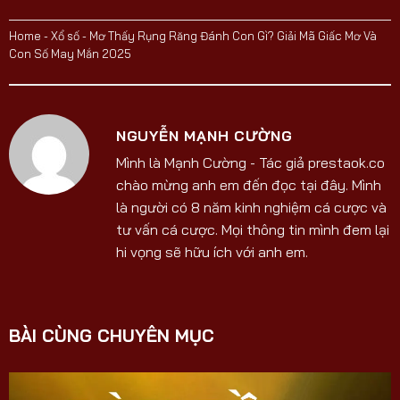
Home
-
Xổ số
-
Mơ Thấy Rụng Răng Đánh Con Gì? Giải Mã Giấc Mơ Và
Con Số May Mắn 2025
NGUYỄN MẠNH CƯỜNG
Mình là Mạnh Cường - Tác giả prestaok.co
chào mừng anh em đến đọc tại đây. Mình
là người có 8 năm kinh nghiệm cá cược và
tư vấn cá cược. Mọi thông tin mình đem lại
hi vọng sẽ hữu ích với anh em.
BÀI CÙNG CHUYÊN MỤC