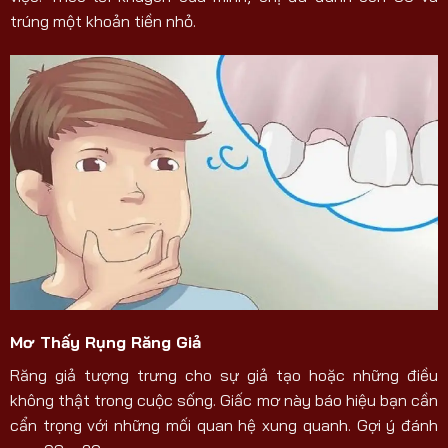
trúng một khoản tiền nhỏ.
Mơ Thấy Rụng Răng Giả
Răng giả tượng trưng cho sự giả tạo hoặc những điều
không thật trong cuộc sống. Giấc mơ này báo hiệu bạn cần
cẩn trọng với những mối quan hệ xung quanh. Gợi ý đánh