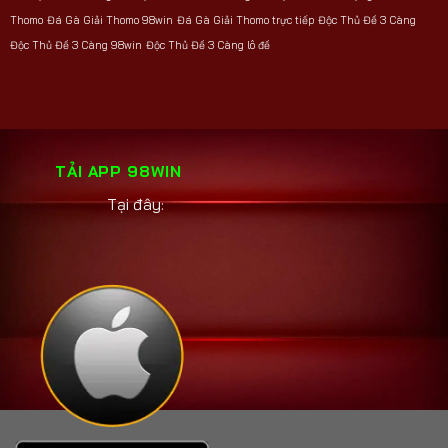
Thomo
Đá Gà Giải Thomo 98win
Đá Gà Giải Thomo trực tiếp
Độc Thủ Đề 3 Càng
Độc Thủ Đề 3 Càng 98win
Độc Thủ Đề 3 Càng lô đề
TẢI APP 98WIN
Tại đây: